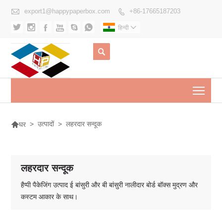

export1@happypaperbox.com
+86-17665187203







हिन्दी


Togg

>
उत्पादों
>
लहरदार सन्दूक
घर
लहरदार सन्दूक
हैप्पी पैकेजिंग उत्पाद ई बांसुरी और बी बांसुरी नालीदार बोर्ड बॉक्स मुद्रण और
कस्टम आकार के साथ।