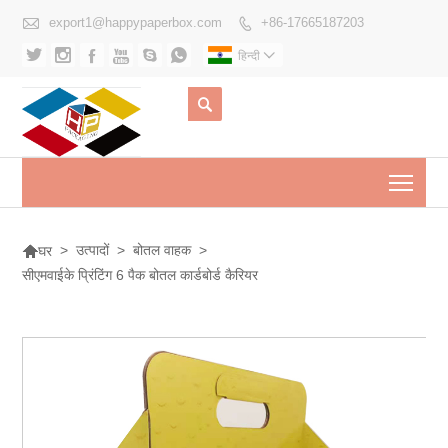

export1@happypaperbox.com
+86-17665187203







हिन्दी


Togg

>
उत्पादों
>
बोतल वाहक
>
घर
सीएमवाईके प्रिंटिंग 6 पैक बोतल कार्डबोर्ड कैरियर