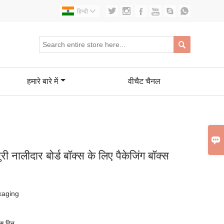






हिन्दी


हमारे बारे में
वीचैट चैनल

ंसुरी नालीदार बोर्ड बॉक्स के लिए पैकेजिंग बॉक्स
kaging
स दिन