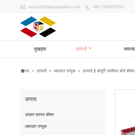

export1@happypaperbox.com
+86-17665187203

मुखपृष्ठ
उत्पादों
समाचा

>
उत्पादों
>
लहरदार सन्दूक
>
उत्पादों ई बांसुरी नालीदार बोर्ड बॉक्स
घर
उत्पाद
उपहार कागज बॉक्स
लहरदार सन्दूक