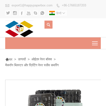

export1@happypaperbox.com
+86-17665187203







हिन्दी


Togg

>
उत्पादों
>
ओईएम पेपर बॉक्स
>
घर
मैकरॉन ब्लिस्टर और प्रिंटिंग पेपर स्लीव कवरिंग